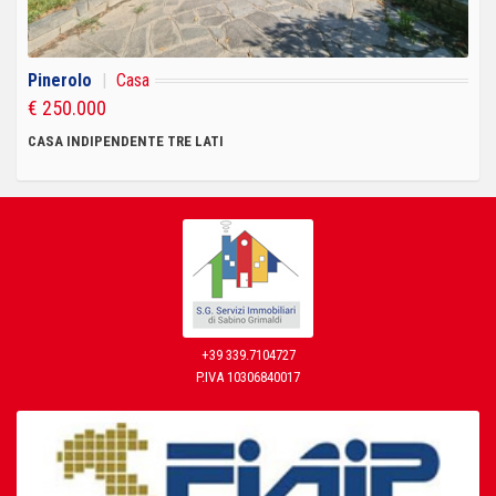
Pinerolo
|
Casa
€ 250.000
CASA INDIPENDENTE TRE LATI
+39 339.7104727
P.IVA 10306840017