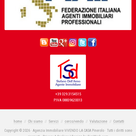
+39 329.3154515
P.IVA 08839620013
home
Chi siamo
Servizi
cerco/vendo
Valutazione
Contatti
Copyright © 2026 · Agenzia Immobiliare ViVENDO LA CASA Pinerolo · Tutti i diritti sono