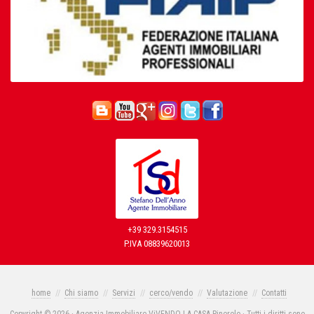
+39 329.3154515
P.IVA 08839620013
home
Chi siamo
Servizi
cerco/vendo
Valutazione
Contatti
Copyright © 2026 · Agenzia Immobiliare ViVENDO LA CASA Pinerolo · Tutti i diritti sono