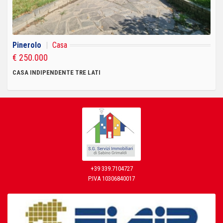
Pinerolo
|
Casa
€ 250.000
CASA INDIPENDENTE TRE LATI
+39 339.7104727
P.IVA 10306840017