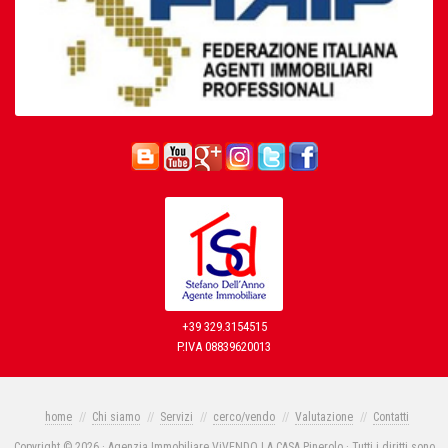
+39 329.3154515
P.IVA 08839620013
home
Chi siamo
Servizi
cerco/vendo
Valutazione
Contatti
Copyright © 2026 · Agenzia Immobiliare ViVENDO LA CASA Pinerolo · Tutti i diritti sono