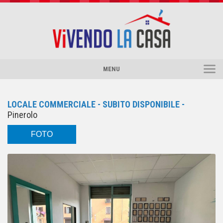
MENU
HOME
CHI SIAMO
LOCALE COMMERCIALE - SUBITO DISPONIBILE -
SERVIZI
Pinerolo
CERCO/VENDO
FOTO
VALUTAZIONE
CONTATTI
PINEROLO COLLABORA
DICONO DI NOI