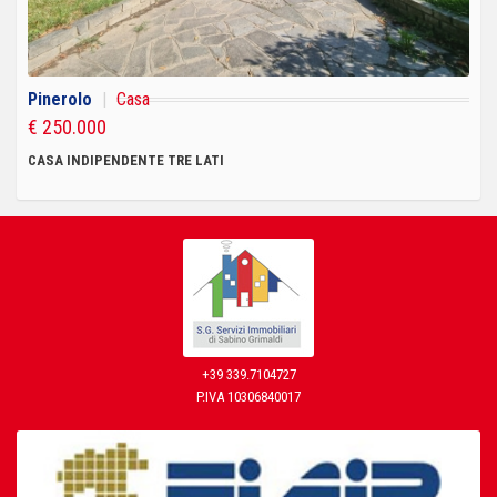
Pinerolo
|
Casa
€ 250.000
CASA INDIPENDENTE TRE LATI
+39 339.7104727
P.IVA 10306840017