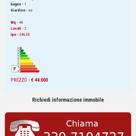
bagno -
1
Giardino -
no
Mq -
44
Locali -
2
Ipe -
246,38
PREZZO -
€ 44.000
Richiedi informazione immobile