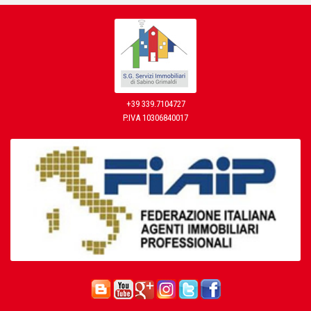
+39 339.7104727
P.IVA 10306840017