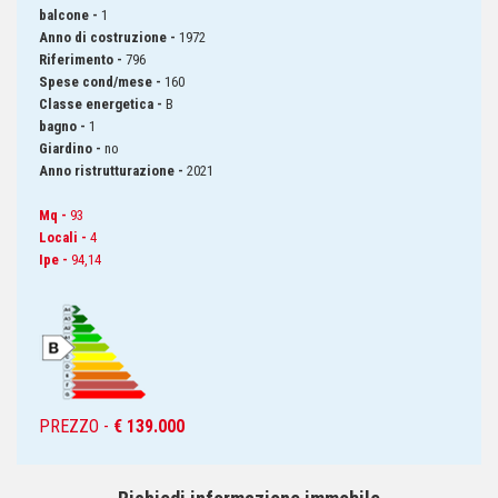
balcone -
1
Anno di costruzione -
1972
Riferimento -
796
Spese cond/mese -
160
Classe energetica -
B
bagno -
1
Giardino -
no
Anno ristrutturazione -
2021
Mq -
93
Locali -
4
Ipe -
94,14
PREZZO -
€ 139.000