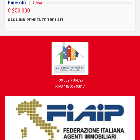
Pinerolo
|
Casa
€ 250.000
CASA INDIPENDENTE TRE LATI
+39 339.7104727
P.IVA 10306840017