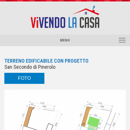
MENU
HOME
CHI SIAMO
TERRENO EDIFICABILE CON PROGETTO
SERVIZI
San Secondo di Pinerolo
CERCO/VENDO
FOTO
VALUTAZIONE
CONTATTI
PINEROLO COLLABORA
DICONO DI NOI