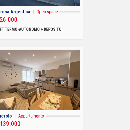
rosa Argentina
|
Open space
 26.000
FT TERMO-AUTONOMO + DEPOSITO
nerolo
|
Appartamento
 139.000